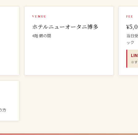
VENUE
FEE
ホテルニューオータニ博多
¥5,
4階 鶴の間
当日受
ック
LI
※す
の方